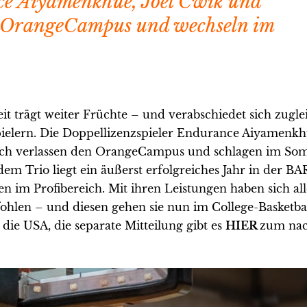
ce Aiyamenkhue, Joel Cwik und
n OrangeCampus und wechseln im
 trägt weiter Früchte – und verabschiedet sich zugle
ielern. Die Doppellizenzspieler Endurance Aiyamenkhu
ch verlassen den OrangeCampus und schlagen im So
dem Trio liegt ein äußerst erfolgreiches Jahr in der 
n im Profibereich. Mit ihren Leistungen haben sich all
fohlen – und diesen gehen sie nun im College-Basketba
die USA, die separate Mitteilung gibt es
HIER
zum nac