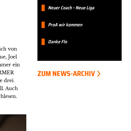
Neuer Coach – Neue Liga
ProA wir kommen
Danke Flo
ich von
e, Joel
mmer ein
ZUM NEWS-ARCHIV
BARMER
e drei
ll. Auch
hlesen.