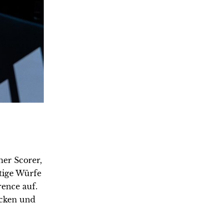
her Scorer,
tige Würfe
ence auf.
cken und