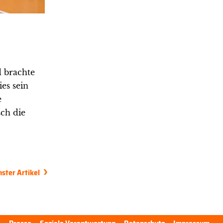
d brachte
es sein
e
ch die
ster Artikel